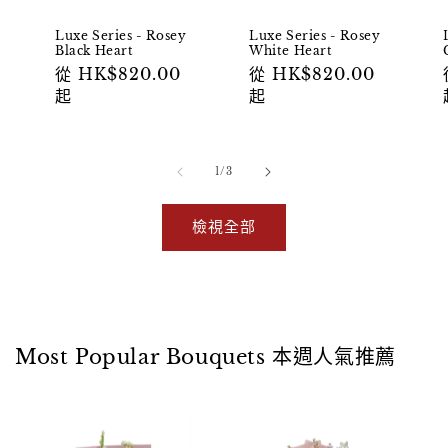
Luxe Series - Rosey
Luxe Series - Rosey
Black Heart
White Heart
定
定
從
HK$820.00
從
HK$820.00
價
價
起
起
/
1
/
3
檢視全部
Most Popular Bouquets 本週人氣推薦