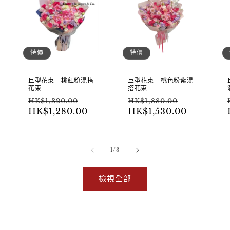
特價
特價
巨型花束 - 桃紅粉混搭
巨型花束 - 桃色粉紫混
花束
搭花束
定
售
定
售
HK$1,320.00
HK$1,880.00
價
價
價
價
HK$1,280.00
HK$1,530.00
/
1
/
3
檢視全部