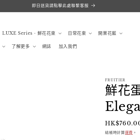
即日送貨請點擊此處聯繫客服
LUXE Series - 鮮花花束
日常花束
開業花藍
了解更多
網誌
加入我們
FRUITIER
鮮花蛋糕
Eleg
定
HK$760.0
價
結帳時計算
運費
。