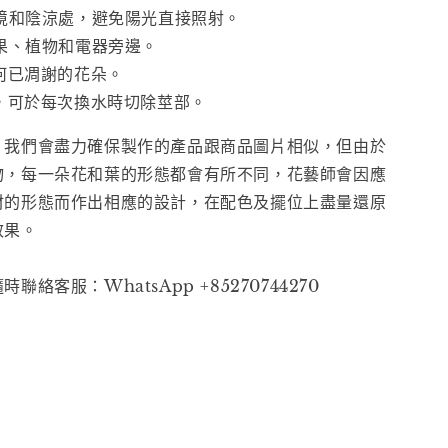
環境和陰涼處，避免陽光直接照射。
水果、植物和電器旁邊。
任何已凋謝的花朵。
裝，可於每次換水時切除莖部。
。我們會盡力確保製作的產品跟商品圖片相似，但由於
物，每一朵花和葉的形態都會有所不同，花藝師會因應
材的形態而作出相應的設計，在配色及擺位上盡量還原
效果。
聯絡客服：WhatsApp +85270744270