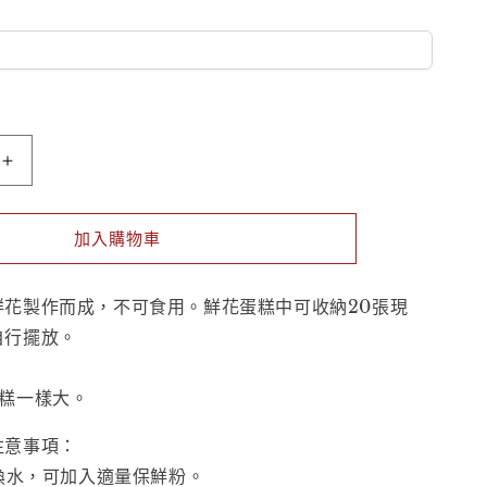
鮮
花
蛋
加入購物車
糕
-
Ivory
鮮花製作而成，不可食用。鮮花蛋糕中可收
納20張現
Elegance
自行擺放。
數
量
糕一樣大。
增
加
注意事項：
或換水，可加入適量保鮮粉。