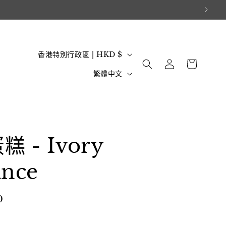
國
購
香港特別行政區 | HKD $
登
物
家
語
入
繁體中文
車
/
言
地
區
 - Ivory
ance
0