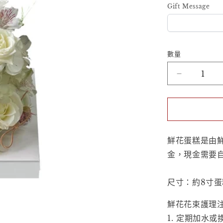
Gift Message
數量
鮮
花
蛋
糕
-
Ivory
鮮花蛋糕是由
Elegance
金，
現金需要
數
量
尺寸：約8
寸蛋
減
少
鮮花花束護理
1. 定期加水