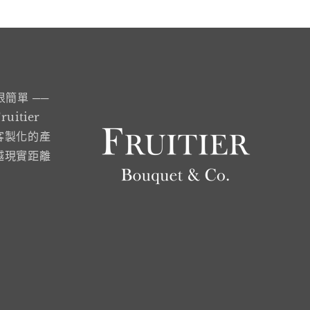
很簡單 ──
itier
客製化的產
越現實距離