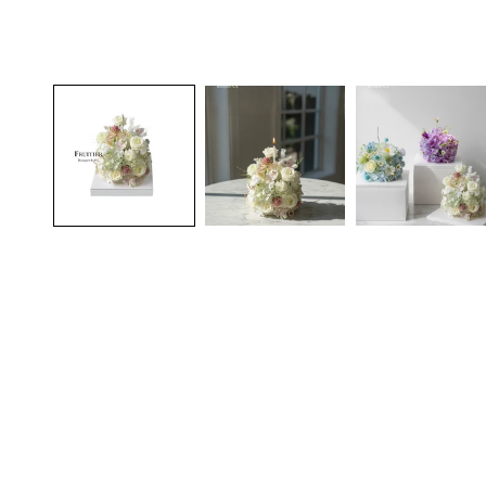
在
互
動
視
窗
中
開
啟
多
媒
體
檔
案
1