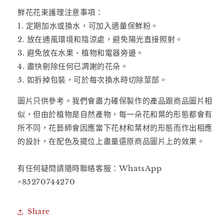
減
增
鮮花花束護理注意事項：
少
加
1. 定期加水或換水，可加入適量保鮮粉。
2. 放在通風環境和陰涼處，避免陽光直接照射。
3. 避免放在水果、植物和電器旁邊。
4. 盡快剔除任何已凋謝的花朵。
5. 如拆掉包裝，可於每次換水時切除莖部。
圖片只供參考。我們會盡力確保製作的產品跟商品圖片相
似，但由於植物是自然產物，每一朵花和葉的形態都會有
所不同，花藝師會因應當下花材和葉材的形態而作出相應
的設計，在配色及擺位上盡量還原商品圖片上的效果。
有任何疑問請隨時聯絡客服：WhatsApp
+85270744270
Share