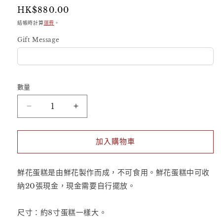
案
定
HK$880.00
1
價
結帳時計算
運費
。
Gift Message
數量
鮮
鮮
花
花
蛋
蛋
加入購物車
糕
糕
-
-
Orange
Orange
鮮花蛋糕是由
鮮花製作而成，不可食用。鮮花蛋糕中可收
Sunset
Sunset
納20張現金，
現金需要自行擺放。
Glow
Glow
數
數
尺寸：約8
寸蛋糕一樣大。
量
量