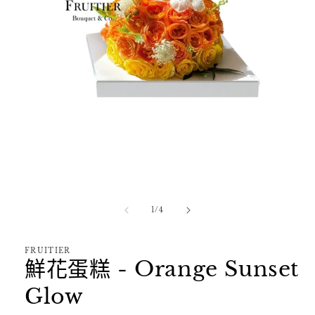
在
互
動
視
窗
/
1
/
4
中
開
啟
FRUITIER
鮮花蛋糕 - Orange Sunset
多
媒
Glow
體
檔