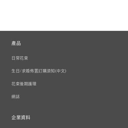
產品
日常花束
生日/求婚佈置訂購須知(中文)
花束後期護理
網誌
企業資料